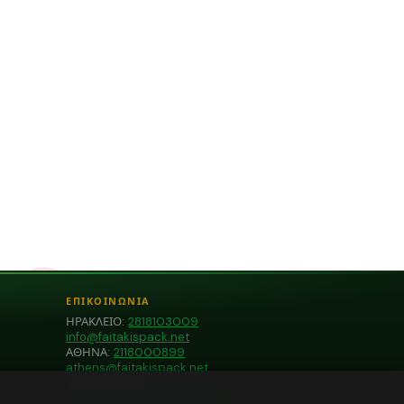
ΕΠΙΚΟΙΝΩΝΙΑ
ΗΡΑΚΛΕΙΟ:
2818103009
info@faitakispack.net
ΑΘΗΝΑ:
2118000899
athens@faitakispack.net
ΘΕΣΣΑΛΟΝΙΚΗ:
2310683980
ο
thessaloniki@faitakispack.net