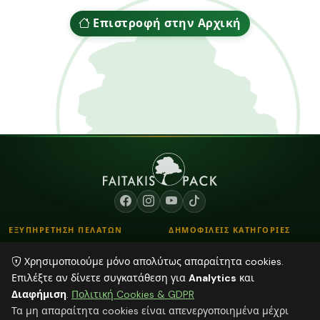
Επιστροφή στην Αρχική
ΕΞΥΠΗΡΕΤΗΣΗ ΠΕΛΑΤΩΝ
ΔΗΜΟΦΙΛΕΙΣ ΚΑΤΗΓΟΡΙΕΣ
Επικοινωνία
Κορδόνια
Χρησιμοποιούμε μόνο απολύτως απαραίτητα cookies.
Τρόποι Παραγγελίας
Λουλούδια - Βάζα
Επιλέξτε αν δίνετε συγκατάθεση για
Analytics
και
Τρόποι Αποστολής & Πληρωμής
Αποξηραμένα φυτά
Διαφήμιση
.
Πολιτική Cookies & GDPR
Blog
Διάφορα
Τα μη απαραίτητα cookies είναι απενεργοποιημένα μέχρι