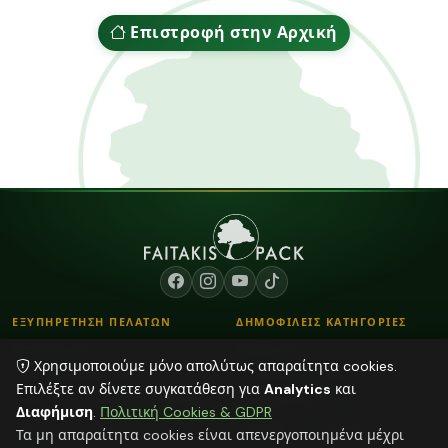
Επιστροφή στην Αρχική
ΕΞΥΠΗΡΕΤΗΣΗ ΠΕΛΑΤΩΝ
ΔΗΜΟΦΙΛΕΙΣ ΚΑΤΗΓΟΡΙΕΣ
Επικοινωνία
Κορδόνια
Χρησιμοποιούμε μόνο απολύτως απαραίτητα cookies.
Τρόποι Παραγγελίας
Λουλούδια - Βάζα
Επιλέξτε αν δίνετε συγκατάθεση για
Analytics
και
Τρόποι Αποστολής & Πληρωμής
Αποξηραμένα φυτά
Διαφήμιση
.
Πολιτική Cookies & GDPR
Blog
Plexiglass Διακοσμητικά
Τα μη απαραίτητα cookies είναι απενεργοποιημένα μέχρι