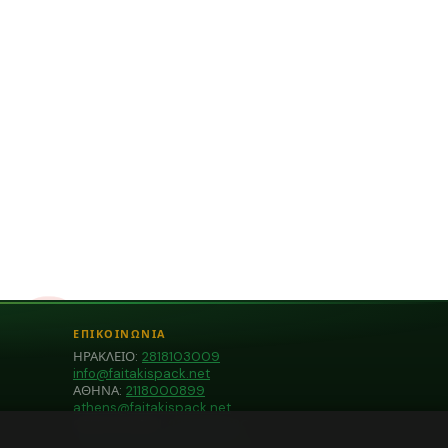
ΕΠΙΚΟΙΝΩΝΙΑ
ΗΡΑΚΛΕΙΟ:
2818103009
info@faitakispack.net
ΑΘΗΝΑ:
2118000899
athens@faitakispack.net
ΘΕΣΣΑΛΟΝΙΚΗ:
2310683980
thessaloniki@faitakispack.net