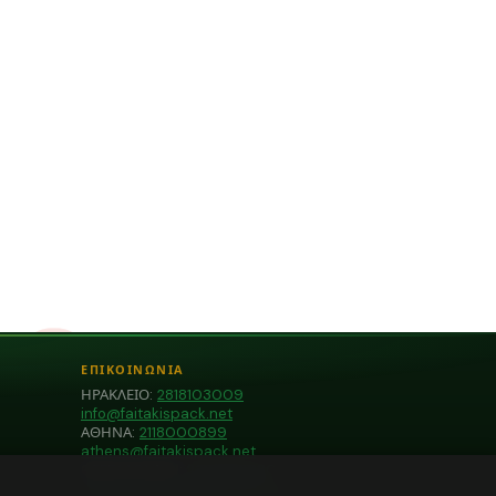
ΕΠΙΚΟΙΝΩΝΙΑ
ΗΡΑΚΛΕΙΟ:
2818103009
info@faitakispack.net
ΑΘΗΝΑ:
2118000899
athens@faitakispack.net
ΘΕΣΣΑΛΟΝΙΚΗ:
2310683980
thessaloniki@faitakispack.net