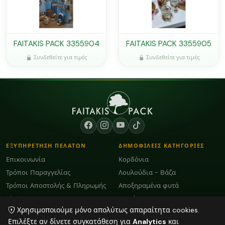
FAITAKIS PACK 3355904
FAITAKIS PACK 3355905
Συνδεθείτε για τιμές
Συνδεθείτε για τιμές
ΕΞΥΠΗΡΕΤΗΣΗ ΠΕΛΑΤΩΝ
ΔΗΜΟΦΙΛΕΙΣ ΚΑΤΗΓΟΡΙΕΣ
Επικοινωνία
Κορδόνια
Τρόποι Παραγγελίας
Λουλούδια - Βάζα
Τρόποι Αποστολής & Πληρωμής
Αποξηραμένα φυτά
Blog
Κεριά
Χρησιμοποιούμε μόνο απολύτως απαραίτητα cookies.
Όροι Χρήσης και GDPR
Plexiglass Διακοσμητικά
Επιλέξτε αν δίνετε συγκατάθεση για
Analytics
και