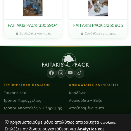
FAITAKIS PACK 3355904
FAITAKIS PACK 3355905
Συνδεθείτε για τιμές
Συνδεθείτε για τιμές
ΕΞΥΠΗΡΕΤΗΣΗ ΠΕΛΑΤΩΝ
ΔΗΜΟΦΙΛΕΙΣ ΚΑΤΗΓΟΡΙΕΣ
Επικοινωνία
Κορδόνια
Τρόποι Παραγγελίας
Λουλούδια - Βάζα
Τρόποι Αποστολής & Πληρωμής
Αποξηραμένα φυτά
Blog
Κεριά
Χρησιμοποιούμε μόνο απολύτως απαραίτητα cookies.
Όροι Χρήσης και GDPR
Plexiglass Διακοσμητικά
Επιλέξτε αν δίνετε συγκατάθεση για
Analytics
και