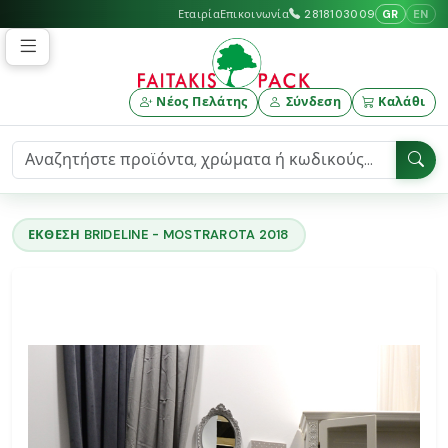
GR
EN
Εταιρία
Επικοινωνία
2818103009
Νέος Πελάτης
Σύνδεση
Καλάθι
ΕΚΘΕΣΗ BRIDELINE - MOSTRAROTA 2018