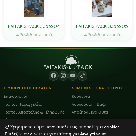
FAITAKIS PACK 3355904
FAITAKIS PACK 3355905
Συνδεθείτε για τιμές
Συνδεθείτε για τιμές
ΕΞΥΠΗΡΕΤΗΣΗ ΠΕΛΑΤΩΝ
ΔΗΜΟΦΙΛΕΙΣ ΚΑΤΗΓΟΡΙΕΣ
Επικοινωνία
Κορδόνια
Τρόποι Παραγγελίας
Λουλούδια - Βάζα
Τρόποι Αποστολής & Πληρωμής
Αποξηραμένα φυτά
Blog
Φούντες
Χρησιμοποιούμε μόνο απολύτως απαραίτητα cookies.
Όροι Χρήσης και GDPR
Κεριά
Επιλέξτε αν δίνετε συγκατάθεση για
Analytics
και