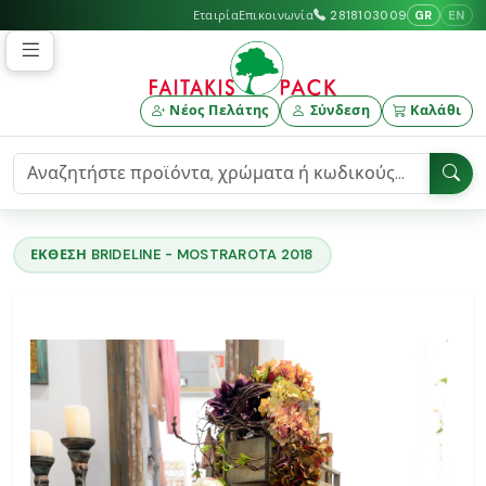
GR
EN
Εταιρία
Επικοινωνία
2818103009
Νέος Πελάτης
Σύνδεση
Καλάθι
ΕΚΘΕΣΗ BRIDELINE - MOSTRAROTA 2018