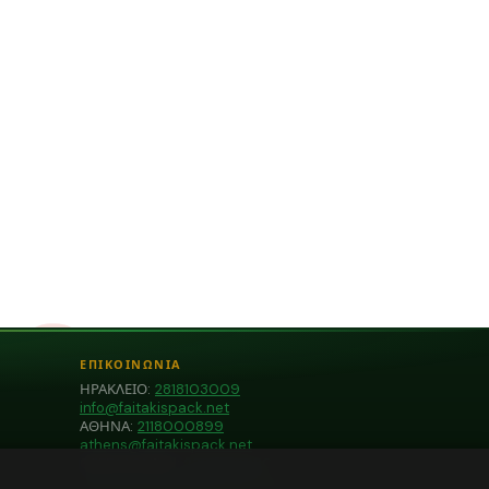
ΕΠΙΚΟΙΝΩΝΙΑ
ΗΡΑΚΛΕΙΟ:
2818103009
info@faitakispack.net
ΑΘΗΝΑ:
2118000899
athens@faitakispack.net
ΘΕΣΣΑΛΟΝΙΚΗ:
2310683980
thessaloniki@faitakispack.net