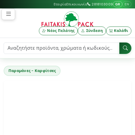
GR
EN
Εταιρία
Επικοινωνία
2818103009
Νέος Πελάτης
Σύνδεση
Καλάθι
Παραμάνες - Καρφίτσες