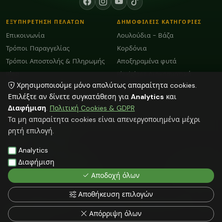
ΕΞΥΠΗΡΕΤΗΣΗ ΠΕΛΑΤΩΝ
ΔΗΜΟΦΙΛΕΙΣ ΚΑΤΗΓΟΡΙΕΣ
Επικοινωνία
Λουλούδια - Βάζα
Τρόποι Παραγγελίας
Κορδόνια
Τρόποι Αποστολής & Πληρωμής
Αποξηραμένα φυτά
Blog
Plexiglass Διακοσμητικά
Χρησιμοποιούμε μόνο απολύτως απαραίτητα cookies.
Όροι Χρήσης και GDPR
Διάφορα
Επιλέξτε αν δίνετε συγκατάθεση για
Analytics
και
Διαφήμιση
.
Πολιτική Cookies & GDPR
ΕΠΙΚΟΙΝΩΝΙΑ
Τα μη απαραίτητα cookies είναι απενεργοποιημένα μέχρι
ΗΡΑΚΛΕΙΟ:
2818103009
ρητή επιλογή.
info@faitakispack.net
ΑΘΗΝΑ:
2118000899
Analytics
athens@faitakispack.net
ΘΕΣΣΑΛΟΝΙΚΗ:
2310683980
Διαφήμιση
thessaloniki@faitakispack.net
Αποδοχή όλων
Αποθήκευση επιλογών
Όλες οι αναγραφόμενες τιμές δεν συμπεριλαμβάνουν ΦΠΑ
© 2026 FAITAKIS PACK — ΦΑΪΤΑΚΗΣ ΣΤΕΛΙΟΣ — faitakispack.net — All rights
Απόρριψη όλων
reserved
Web Hosting by NetMechanics