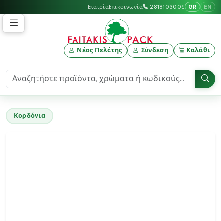
GR
EN
Εταιρία
Επικοινωνία
2818103009
Νέος Πελάτης
Σύνδεση
Καλάθι
Κορδόνια