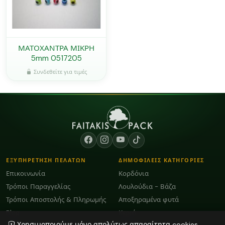
ΜΑΤΟΧΑΝΤΡΑ ΜΙΚΡΗ
5mm 0517205
Συνδεθείτε για τιμές
ΕΞΥΠΗΡΕΤΗΣΗ ΠΕΛΑΤΩΝ
ΔΗΜΟΦΙΛΕΙΣ ΚΑΤΗΓΟΡΙΕΣ
Επικοινωνία
Κορδόνια
Τρόποι Παραγγελίας
Λουλούδια - Βάζα
Τρόποι Αποστολής & Πληρωμής
Αποξηραμένα φυτά
Blog
Κεριά
Χρησιμοποιούμε μόνο απολύτως απαραίτητα cookies.