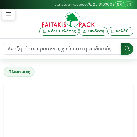
GR
EN
Εταιρία
Επικοινωνία
2818103009
Νέος Πελάτης
Σύνδεση
Καλάθι
Πλαστικές