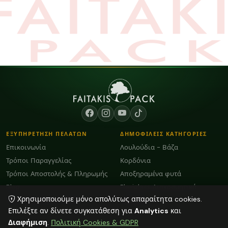
ΕΞΥΠΗΡΕΤΗΣΗ ΠΕΛΑΤΩΝ
ΔΗΜΟΦΙΛΕΙΣ ΚΑΤΗΓΟΡΙΕΣ
Επικοινωνία
Λουλούδια - Βάζα
Τρόποι Παραγγελίας
Κορδόνια
Τρόποι Αποστολής & Πληρωμής
Αποξηραμένα φυτά
Blog
Plexiglass Διακοσμητικά
Χρησιμοποιούμε μόνο απολύτως απαραίτητα cookies.
Όροι Χρήσης και GDPR
Διάφορα
Επιλέξτε αν δίνετε συγκατάθεση για
Analytics
και
Διαφήμιση
.
Πολιτική Cookies & GDPR