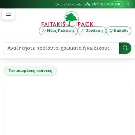
GR
EN
Εταιρία
Επικοινωνία
2818103009
Νέος Πελάτης
Σύνδεση
Καλάθι
Εκτυπωμένες τσάντες