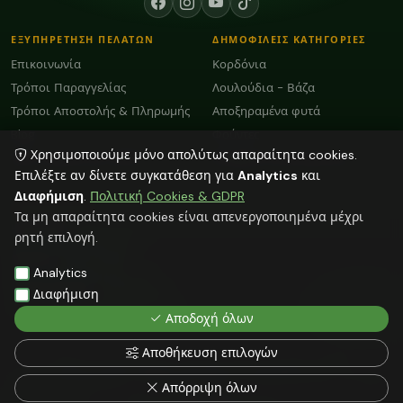
ΕΞΥΠΗΡΕΤΗΣΗ ΠΕΛΑΤΩΝ
ΔΗΜΟΦΙΛΕΙΣ ΚΑΤΗΓΟΡΙΕΣ
Επικοινωνία
Κορδόνια
Τρόποι Παραγγελίας
Λουλούδια - Βάζα
Τρόποι Αποστολής & Πληρωμής
Αποξηραμένα φυτά
Blog
Φούντες
Χρησιμοποιούμε μόνο απολύτως απαραίτητα cookies.
Όροι Χρήσης και GDPR
Plexiglass Διακοσμητικά
Επιλέξτε αν δίνετε συγκατάθεση για
Analytics
και
Διαφήμιση
.
Πολιτική Cookies & GDPR
ΕΠΙΚΟΙΝΩΝΙΑ
Τα μη απαραίτητα cookies είναι απενεργοποιημένα μέχρι
ΗΡΑΚΛΕΙΟ:
2818103009
ρητή επιλογή.
info@faitakispack.net
ΑΘΗΝΑ:
2118000899
Analytics
athens@faitakispack.net
ΘΕΣΣΑΛΟΝΙΚΗ:
2310683980
Διαφήμιση
thessaloniki@faitakispack.net
Αποδοχή όλων
Αποθήκευση επιλογών
Όλες οι αναγραφόμενες τιμές δεν συμπεριλαμβάνουν ΦΠΑ
© 2026 FAITAKIS PACK — ΦΑΪΤΑΚΗΣ ΣΤΕΛΙΟΣ — faitakispack.net — All rights
Απόρριψη όλων
reserved
Web Hosting by NetMechanics