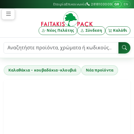
GR
EN
Εταιρία
Επικοινωνία
2818103009
Νέος Πελάτης
Σύνδεση
Καλάθι
Καλαθάκια - κουβαδάκια-κλουβιά
Νέα προϊόντα