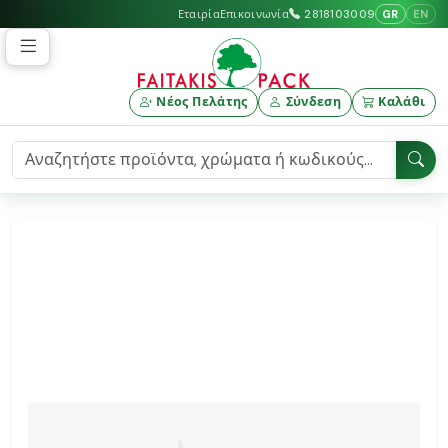
GR
EN
Εταιρία
Επικοινωνία
2818103009
Νέος Πελάτης
Σύνδεση
Καλάθι