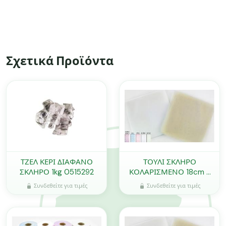
Σχετικά Προϊόντα
ΤΖΕΛ ΚΕΡΙ ΔΙΑΦΑΝΟ
ΤΟΥΛΙ ΣΚΛΗΡΟ
ΣΚΛΗΡΟ 1kg 0515292
ΚΟΛΑΡΙΣΜΕΝΟ 18cm x
18cm 0527322
Συνδεθείτε για τιμές
Συνδεθείτε για τιμές