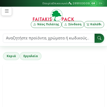
GR
EN
Εταιρία
Επικοινωνία
2818103009
Νέος Πελάτης
Σύνδεση
Καλάθι
Κεριά
Εργαλεία