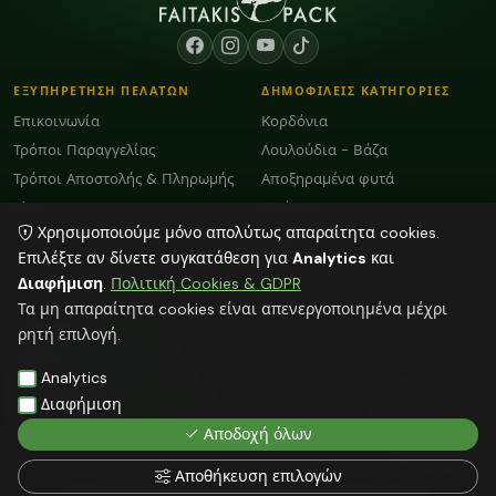
ΕΞΥΠΗΡΕΤΗΣΗ ΠΕΛΑΤΩΝ
ΔΗΜΟΦΙΛΕΙΣ ΚΑΤΗΓΟΡΙΕΣ
Επικοινωνία
Κορδόνια
Τρόποι Παραγγελίας
Λουλούδια - Βάζα
Τρόποι Αποστολής & Πληρωμής
Αποξηραμένα φυτά
Blog
Φούντες
Χρησιμοποιούμε μόνο απολύτως απαραίτητα cookies.
Κεραμικά - Πορσελάνη -
Όροι Χρήσης και GDPR
Μάρμαρο
Επιλέξτε αν δίνετε συγκατάθεση για
Analytics
και
Διαφήμιση
.
Πολιτική Cookies & GDPR
ΕΠΙΚΟΙΝΩΝΙΑ
Τα μη απαραίτητα cookies είναι απενεργοποιημένα μέχρι
ΗΡΑΚΛΕΙΟ:
2818103009
ρητή επιλογή.
info@faitakispack.net
ΑΘΗΝΑ:
2118000899
Analytics
athens@faitakispack.net
ΘΕΣΣΑΛΟΝΙΚΗ:
2310683980
Διαφήμιση
thessaloniki@faitakispack.net
Αποδοχή όλων
Αποθήκευση επιλογών
Όλες οι αναγραφόμενες τιμές δεν συμπεριλαμβάνουν ΦΠΑ