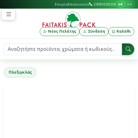
GR
EN
Εταιρία
Επικοινωνία
2818103009
Νέος Πελάτης
Σύνδεση
Καλάθι
Πλεξιγκλάς