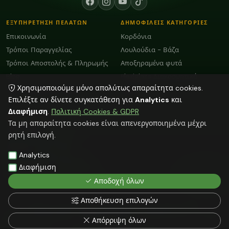
ΕΞΥΠΗΡΕΤΗΣΗ ΠΕΛΑΤΩΝ
ΔΗΜΟΦΙΛΕΙΣ ΚΑΤΗΓΟΡΙΕΣ
Επικοινωνία
Κορδόνια
Τρόποι Παραγγελίας
Λουλούδια - Βάζα
Τρόποι Αποστολής & Πληρωμής
Αποξηραμένα φυτά
Blog
Plexiglass Διακοσμητικά
Χρησιμοποιούμε μόνο απολύτως απαραίτητα cookies.
Όροι Χρήσης και GDPR
Κεριά
Επιλέξτε αν δίνετε συγκατάθεση για
Analytics
και
Διαφήμιση
.
Πολιτική Cookies & GDPR
ΕΠΙΚΟΙΝΩΝΙΑ
Τα μη απαραίτητα cookies είναι απενεργοποιημένα μέχρι
ΗΡΑΚΛΕΙΟ:
2818103009
ρητή επιλογή.
info@faitakispack.net
ΑΘΗΝΑ:
2118000899
Analytics
athens@faitakispack.net
ΘΕΣΣΑΛΟΝΙΚΗ:
2310683980
Διαφήμιση
thessaloniki@faitakispack.net
Αποδοχή όλων
Αποθήκευση επιλογών
Όλες οι αναγραφόμενες τιμές δεν συμπεριλαμβάνουν ΦΠΑ
© 2026 FAITAKIS PACK — ΦΑΪΤΑΚΗΣ ΣΤΕΛΙΟΣ — faitakispack.net — All rights
Απόρριψη όλων
reserved
Web Hosting by NetMechanics