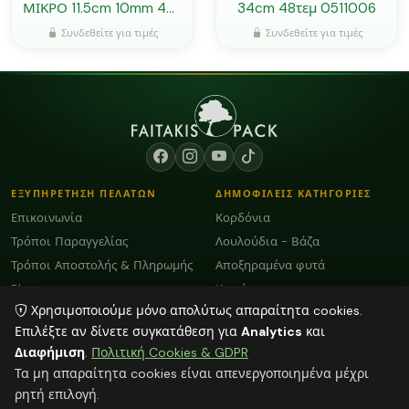
ΜΙΚΡΟ 11.5cm 10mm 48-
34cm 48τεμ 0511006
50τεμ 0519182
Συνδεθείτε για τιμές
Συνδεθείτε για τιμές
ΕΞΥΠΗΡΕΤΗΣΗ ΠΕΛΑΤΩΝ
ΔΗΜΟΦΙΛΕΙΣ ΚΑΤΗΓΟΡΙΕΣ
Επικοινωνία
Κορδόνια
Τρόποι Παραγγελίας
Λουλούδια - Βάζα
Τρόποι Αποστολής & Πληρωμής
Αποξηραμένα φυτά
Blog
Κεριά
Χρησιμοποιούμε μόνο απολύτως απαραίτητα cookies.
Όροι Χρήσης και GDPR
Plexiglass Διακοσμητικά
Επιλέξτε αν δίνετε συγκατάθεση για
Analytics
και
Διαφήμιση
.
Πολιτική Cookies & GDPR
ΕΠΙΚΟΙΝΩΝΙΑ
Τα μη απαραίτητα cookies είναι απενεργοποιημένα μέχρι
ΗΡΑΚΛΕΙΟ:
2818103009
ρητή επιλογή.
info@faitakispack.net