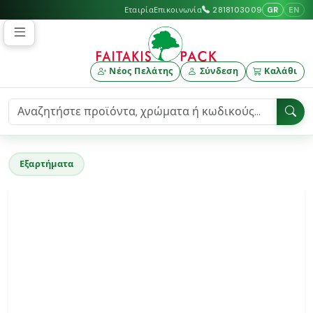
GR
EN
Εταιρία
Επικοινωνία
2818103009
Νέος Πελάτης
Σύνδεση
Καλάθι
Εξαρτήματα