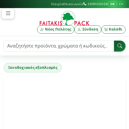
GR
EN
Εταιρία
Επικοινωνία
2818103009
Νέος Πελάτης
Σύνδεση
Καλάθι
Ξενοδοχιακός εξοπλισμός