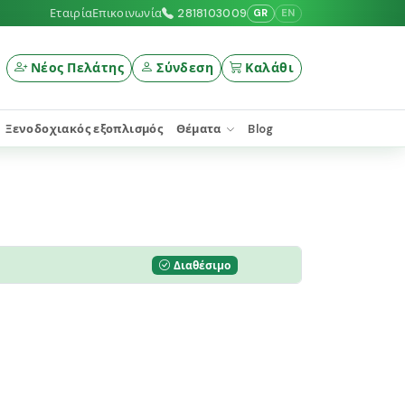
Εταιρία
Επικοινωνία
2818103009
GR
EN
Νέος Πελάτης
Σύνδεση
Καλάθι
Ξενοδοχιακός εξοπλισμός
Θέματα
Blog
Διαθέσιμο