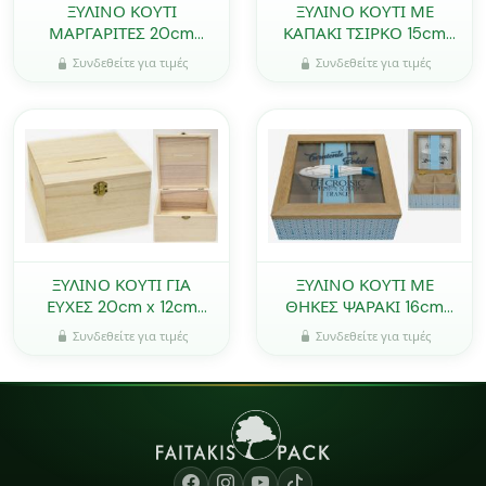
ΞΥΛΙΝΟ ΚΟΥΤΙ
ΞΥΛΙΝΟ ΚΟΥΤΙ ΜΕ
ΜΑΡΓΑΡΙΤΕΣ 20cm
ΚΑΠΑΚΙ ΤΣΙΡΚΟ 15cm
0621277
RS-190047A 0621267
Συνδεθείτε για τιμές
Συνδεθείτε για τιμές
ΞΥΛΙΝΟ ΚΟΥΤΙ ΓΙΑ
ΞΥΛΙΝΟ ΚΟΥΤΙ ΜΕ
ΕΥΧΕΣ 20cm x 12cm
ΘΗΚΕΣ ΨΑΡΑΚΙ 16cm
0621255
WH18-220 0621115
Συνδεθείτε για τιμές
Συνδεθείτε για τιμές