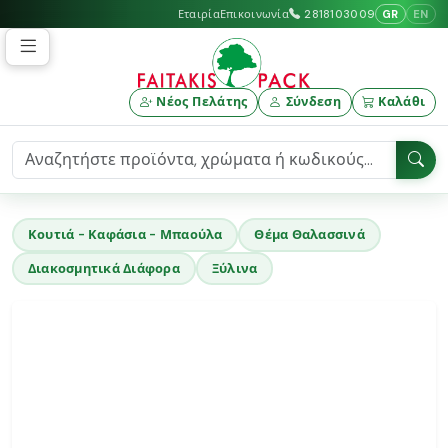
GR
EN
Εταιρία
Επικοινωνία
2818103009
Νέος Πελάτης
Σύνδεση
Καλάθι
Κουτιά - Καφάσια - Μπαούλα
Θέμα Θαλασσινά
Διακοσμητικά Διάφορα
Ξύλινα