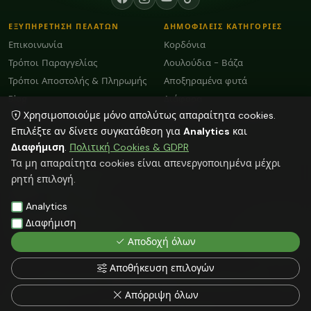
ΕΞΥΠΗΡΕΤΗΣΗ ΠΕΛΑΤΩΝ
ΔΗΜΟΦΙΛΕΙΣ ΚΑΤΗΓΟΡΙΕΣ
Επικοινωνία
Κορδόνια
Τρόποι Παραγγελίας
Λουλούδια - Βάζα
Τρόποι Αποστολής & Πληρωμής
Αποξηραμένα φυτά
Blog
Διάφορα
Χρησιμοποιούμε μόνο απολύτως απαραίτητα cookies.
Όροι Χρήσης και GDPR
Plexiglass Διακοσμητικά
Επιλέξτε αν δίνετε συγκατάθεση για
Analytics
και
Διαφήμιση
.
Πολιτική Cookies & GDPR
ΕΠΙΚΟΙΝΩΝΙΑ
Τα μη απαραίτητα cookies είναι απενεργοποιημένα μέχρι
ΗΡΑΚΛΕΙΟ:
2818103009
ρητή επιλογή.
info@faitakispack.net
ΑΘΗΝΑ:
2118000899
Analytics
athens@faitakispack.net
ΘΕΣΣΑΛΟΝΙΚΗ:
2310683980
Διαφήμιση
thessaloniki@faitakispack.net
Αποδοχή όλων
Αποθήκευση επιλογών
Όλες οι αναγραφόμενες τιμές δεν συμπεριλαμβάνουν ΦΠΑ
© 2026 FAITAKIS PACK — ΦΑΪΤΑΚΗΣ ΣΤΕΛΙΟΣ — faitakispack.net — All rights
Απόρριψη όλων
reserved
Web Hosting by NetMechanics