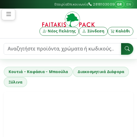
GR
EN
Εταιρία
Επικοινωνία
2818103009
Νέος Πελάτης
Σύνδεση
Καλάθι
Κουτιά - Καφάσια - Μπαούλα
Διακοσμητικά Διάφορα
Ξύλινα