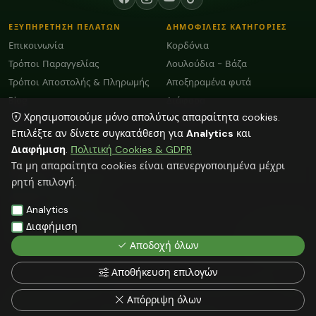
ΕΞΥΠΗΡΕΤΗΣΗ ΠΕΛΑΤΩΝ
ΔΗΜΟΦΙΛΕΙΣ ΚΑΤΗΓΟΡΙΕΣ
Επικοινωνία
Κορδόνια
Τρόποι Παραγγελίας
Λουλούδια - Βάζα
Τρόποι Αποστολής & Πληρωμής
Αποξηραμένα φυτά
Blog
Διάφορα
Χρησιμοποιούμε μόνο απολύτως απαραίτητα cookies.
Όροι Χρήσης και GDPR
Plexiglass Διακοσμητικά
Επιλέξτε αν δίνετε συγκατάθεση για
Analytics
και
Διαφήμιση
.
Πολιτική Cookies & GDPR
ΕΠΙΚΟΙΝΩΝΙΑ
Τα μη απαραίτητα cookies είναι απενεργοποιημένα μέχρι
ΗΡΑΚΛΕΙΟ:
2818103009
ρητή επιλογή.
info@faitakispack.net
ΑΘΗΝΑ:
2118000899
Analytics
athens@faitakispack.net
ΘΕΣΣΑΛΟΝΙΚΗ:
2310683980
Διαφήμιση
thessaloniki@faitakispack.net
Αποδοχή όλων
Αποθήκευση επιλογών
Όλες οι αναγραφόμενες τιμές δεν συμπεριλαμβάνουν ΦΠΑ
© 2026 FAITAKIS PACK — ΦΑΪΤΑΚΗΣ ΣΤΕΛΙΟΣ — faitakispack.net — All rights
Απόρριψη όλων
reserved
Web Hosting by NetMechanics