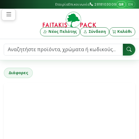
GR
EN
Εταιρία
Επικοινωνία
2818103009
Νέος Πελάτης
Σύνδεση
Καλάθι
Διάφορες