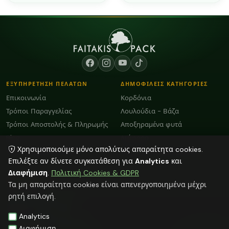
ΕΞΥΠΗΡΕΤΗΣΗ ΠΕΛΑΤΩΝ
ΔΗΜΟΦΙΛΕΙΣ ΚΑΤΗΓΟΡΙΕΣ
Επικοινωνία
Κορδόνια
Τρόποι Παραγγελίας
Λουλούδια - Βάζα
Τρόποι Αποστολής & Πληρωμής
Αποξηραμένα φυτά
Blog
Διάφορα
Χρησιμοποιούμε μόνο απολύτως απαραίτητα cookies.
Όροι Χρήσης και GDPR
Plexiglass Διακοσμητικά
Επιλέξτε αν δίνετε συγκατάθεση για
Analytics
και
Διαφήμιση
.
Πολιτική Cookies & GDPR
ΕΠΙΚΟΙΝΩΝΙΑ
Τα μη απαραίτητα cookies είναι απενεργοποιημένα μέχρι
ΗΡΑΚΛΕΙΟ:
2818103009
ρητή επιλογή.
info@faitakispack.net
ΑΘΗΝΑ:
2118000899
Analytics
athens@faitakispack.net
ΘΕΣΣΑΛΟΝΙΚΗ:
2310683980
Διαφήμιση