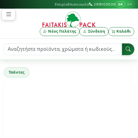
GR
EN
Εταιρία
Επικοινωνία
2818103009
Νέος Πελάτης
Σύνδεση
Καλάθι
Τσάντες