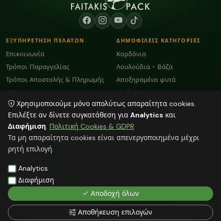
ΕΞΥΠΗΡΕΤΗΣΗ ΠΕΛΑΤΩΝ
ΔΗΜΟΦΙΛΕΙΣ ΚΑΤΗΓΟΡΙΕΣ
Επικοινωνία
Κορδόνια
Τρόποι Παραγγελίας
Λουλούδια - Βάζα
Τρόποι Αποστολής & Πληρωμής
Αποξηραμένα φυτά
Blog
Φούντες
Χρησιμοποιούμε μόνο απολύτως απαραίτητα cookies.
Κεραμικά - Πορσελάνη -
Όροι Χρήσης και GDPR
Μάρμαρο
Επιλέξτε αν δίνετε συγκατάθεση για
Analytics
και
Διαφήμιση
.
Πολιτική Cookies & GDPR
ΕΠΙΚΟΙΝΩΝΙΑ
Τα μη απαραίτητα cookies είναι απενεργοποιημένα μέχρι
ΗΡΑΚΛΕΙΟ:
2818103009
ρητή επιλογή.
info@faitakispack.net
ΑΘΗΝΑ:
2118000899
Analytics
athens@faitakispack.net
ΘΕΣΣΑΛΟΝΙΚΗ:
2310683980
Διαφήμιση
thessaloniki@faitakispack.net
Αποδοχή όλων
Αποθήκευση επιλογών
Όλες οι αναγραφόμενες τιμές δεν συμπεριλαμβάνουν ΦΠΑ