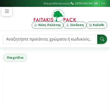
GR
EN
Εταιρία
Επικοινωνία
2818103009
Νέος Πελάτης
Σύνδεση
Καλάθι
Παιχνίδια