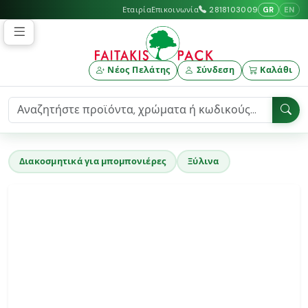
GR
EN
Εταιρία
Επικοινωνία
2818103009
Νέος Πελάτης
Σύνδεση
Καλάθι
Διακοσμητικά για μπομπονιέρες
Ξύλινα