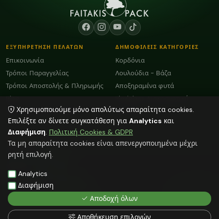
ΕΞΥΠΗΡΕΤΗΣΗ ΠΕΛΑΤΩΝ
ΔΗΜΟΦΙΛΕΙΣ ΚΑΤΗΓΟΡΙΕΣ
Επικοινωνία
Κορδόνια
Τρόποι Παραγγελίας
Λουλούδια - Βάζα
Τρόποι Αποστολής & Πληρωμής
Αποξηραμένα φυτά
Blog
Plexiglass Διακοσμητικά
Χρησιμοποιούμε μόνο απολύτως απαραίτητα cookies.
Όροι Χρήσης και GDPR
Φούντες
Επιλέξτε αν δίνετε συγκατάθεση για
Analytics
και
Διαφήμιση
.
Πολιτική Cookies & GDPR
ΕΠΙΚΟΙΝΩΝΙΑ
Τα μη απαραίτητα cookies είναι απενεργοποιημένα μέχρι
ΗΡΑΚΛΕΙΟ:
2818103009
ρητή επιλογή.
info@faitakispack.net
ΑΘΗΝΑ:
2118000899
Analytics
athens@faitakispack.net
ΘΕΣΣΑΛΟΝΙΚΗ:
2310683980
Διαφήμιση
thessaloniki@faitakispack.net
Αποδοχή όλων
Αποθήκευση επιλογών