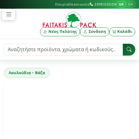
GR
EN
Εταιρία
Επικοινωνία
2818103009
Νέος Πελάτης
Σύνδεση
Καλάθι
Λουλούδια - Βάζα