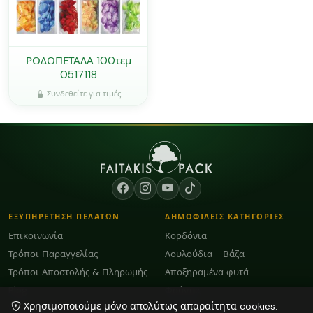
ΡΟΔΟΠΕΤΑΛΑ 100τεμ
0517118
Συνδεθείτε για τιμές
ΕΞΥΠΗΡΕΤΗΣΗ ΠΕΛΑΤΩΝ
ΔΗΜΟΦΙΛΕΙΣ ΚΑΤΗΓΟΡΙΕΣ
Επικοινωνία
Κορδόνια
Τρόποι Παραγγελίας
Λουλούδια - Βάζα
Τρόποι Αποστολής & Πληρωμής
Αποξηραμένα φυτά
Blog
Φούντες
Χρησιμοποιούμε μόνο απολύτως απαραίτητα cookies.
Όροι Χρήσης και GDPR
Plexiglass Διακοσμητικά