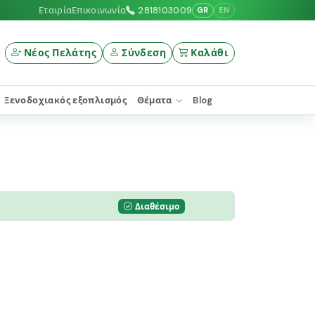
Εταιρία
Επικοινωνία
2818103009
GR
EN
Νέος Πελάτης
Σύνδεση
Καλάθι
Ξενοδοχιακός εξοπλισμός
Θέματα
Blog
Διαθέσιμο