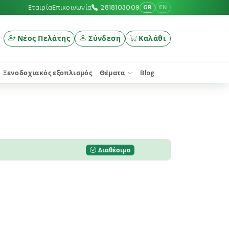
Εταιρία
Επικοινωνία
2818103009
GR
EN
Νέος Πελάτης
Σύνδεση
Καλάθι
Ξενοδοχιακός εξοπλισμός
Θέματα
Blog
Διαθέσιμο