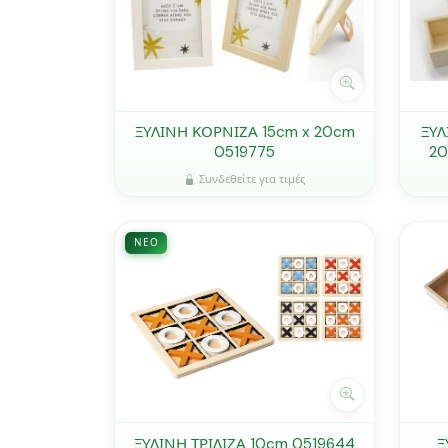
ΞΥΛΙΝΗ ΚΟΡΝΙΖΑ 15cm x 20cm
ΞΥ
0519775
20
Συνδεθείτε για τιμές
ΝΈΟ
ΞΥΛΙΝΗ ΤΡΙΛΙΖΑ 10cm 0519644
Ξ