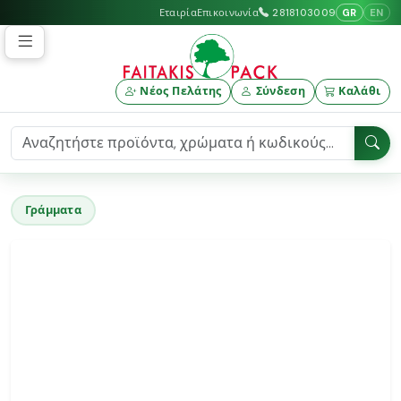
GR
EN
Εταιρία
Επικοινωνία
2818103009
Νέος Πελάτης
Σύνδεση
Καλάθι
Γράμματα