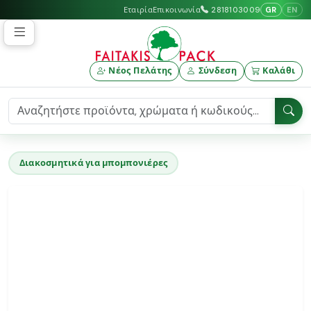
GR
EN
Εταιρία
Επικοινωνία
2818103009
Νέος Πελάτης
Σύνδεση
Καλάθι
Διακοσμητικά για μπομπονιέρες