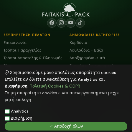
ΕΞΥΠΗΡΕΤΗΣΗ ΠΕΛΑΤΩΝ
ΔΗΜΟΦΙΛΕΙΣ ΚΑΤΗΓΟΡΙΕΣ
Επικοινωνία
Κορδόνια
Τρόποι Παραγγελίας
Λουλούδια - Βάζα
Τρόποι Αποστολής & Πληρωμής
Αποξηραμένα φυτά
Blog
Plexiglass Διακοσμητικά
Χρησιμοποιούμε μόνο απολύτως απαραίτητα cookies.
Όροι Χρήσης και GDPR
Διάφορα
Επιλέξτε αν δίνετε συγκατάθεση για
Analytics
και
Διαφήμιση
.
Πολιτική Cookies & GDPR
ΕΠΙΚΟΙΝΩΝΙΑ
Τα μη απαραίτητα cookies είναι απενεργοποιημένα μέχρι
ΗΡΑΚΛΕΙΟ:
2818103009
ρητή επιλογή.
info@faitakispack.net
ΑΘΗΝΑ:
2118000899
Analytics
athens@faitakispack.net
ΘΕΣΣΑΛΟΝΙΚΗ:
2310683980
Διαφήμιση
thessaloniki@faitakispack.net
Αποδοχή όλων