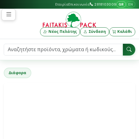
GR
EN
Εταιρία
Επικοινωνία
2818103009
Νέος Πελάτης
Σύνδεση
Καλάθι
Διάφορα