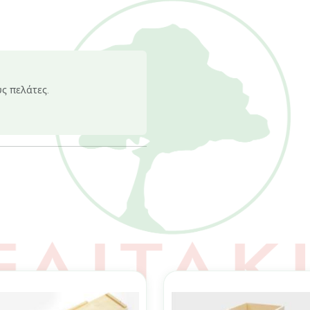
υς πελάτες.