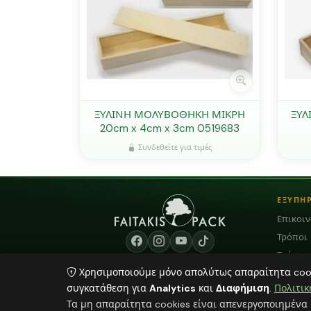
ΞΥΛΙΝΗ ΜΟΛΥΒΟΘΗΚΗ ΜΙΚΡΗ
ΞΥΛ
20cm x 4cm x 3cm 0519683
Συνδεθείτε για τιμές
ΕΞΥΠΗ
Επικοι
Τρόποι
Τρόποι
Χρησιμοποιούμε μόνο απολύτως απαραίτητα cooki
Blog
συγκατάθεση για
Analytics
και
Διαφήμιση
.
Πολιτικ
Όροι Χ
Τα μη απαραίτητα cookies είναι απενεργοποιημένα 