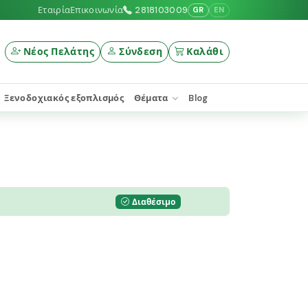
Εταιρία
Επικοινωνία
2818103009
GR
EN
Νέος Πελάτης
Σύνδεση
Καλάθι
Ξενοδοχιακός εξοπλισμός
Θέματα
Blog
Διαθέσιμο