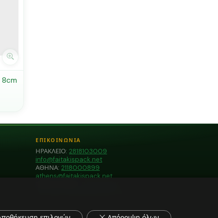
 8cm
ΕΠΙΚΟΙΝΩΝΙΑ
ΗΡΑΚΛΕΙΟ:
2818103009
info@faitakispack.net
ΑΘΗΝΑ:
2118000899
athens@faitakispack.net
ΘΕΣΣΑΛΟΝΙΚΗ:
2310683980
thessaloniki@faitakispack.net
Αποθήκευση επιλογών
Απόρριψη όλων