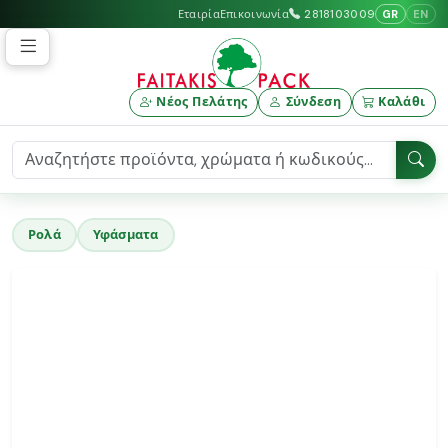
GR
EN
Εταιρία
Επικοινωνία
2818103009
Νέος Πελάτης
Σύνδεση
Καλάθι
Ρολά
Υφάσματα