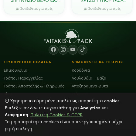
3m ΓΝΗΣΙΟ ΒΕΛΟΥΔΟ
ΧΡΥΣΟ ΤΥΠΟΥ ΓΑΖΑ
ΜΕ ΑΝΑΓΛΥΦΑ ΣΧΕΔΙΑ
ΚΟΛΑΡΙΣΜΕΝΟ ΜΕ
Συνδεθείτε για τιμές
Συνδεθείτε για τιμές
0527345
ΧΡΥΣΟΚΛΩΣΤΗ
0527347
ΕΞΥΠΗΡΕΤΗΣΗ ΠΕΛΑΤΩΝ
ΔΗΜΟΦΙΛΕΙΣ ΚΑΤΗΓΟΡΙΕΣ
Επικοινωνία
Κορδόνια
Τρόποι Παραγγελίας
Λουλούδια - Βάζα
Τρόποι Αποστολής & Πληρωμής
Αποξηραμένα φυτά
Blog
Διάφορα
Χρησιμοποιούμε μόνο απολύτως απαραίτητα cookies.
Όροι Χρήσης και GDPR
Κεριά
Επιλέξτε αν δίνετε συγκατάθεση για
Analytics
και
Διαφήμιση
.
Πολιτική Cookies & GDPR
ΕΠΙΚΟΙΝΩΝΙΑ
Τα μη απαραίτητα cookies είναι απενεργοποιημένα μέχρι
ΗΡΑΚΛΕΙΟ:
2818103009
ρητή επιλογή.
info@faitakispack.net