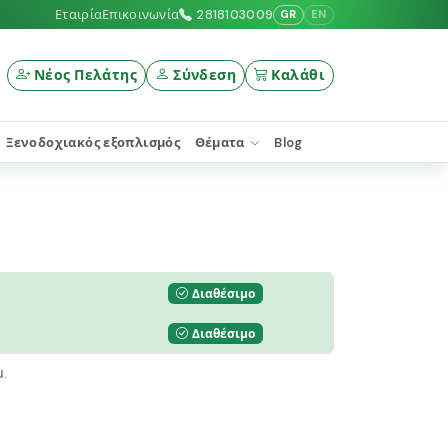
Εταιρία
Επικοινωνία
2818103009
GR
EN
Νέος Πελάτης
Σύνδεση
Καλάθι
Ξενοδοχιακός εξοπλισμός
Θέματα
Blog
Διαθέσιμο
Διαθέσιμο
.