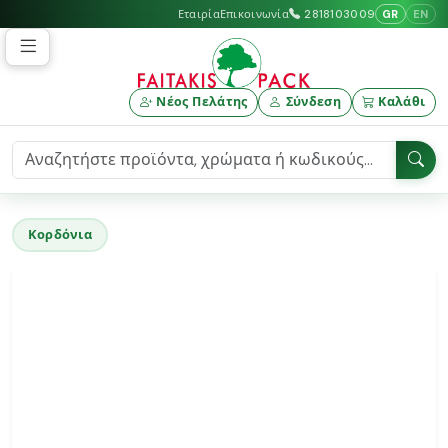
GR
EN
Εταιρία
Επικοινωνία
2818103009
Νέος Πελάτης
Σύνδεση
Καλάθι
Κορδόνια