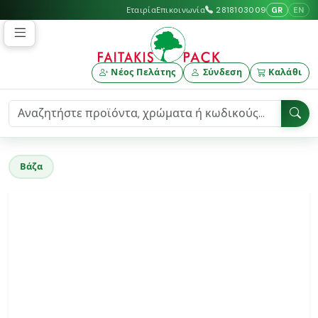
GR
EN
Εταιρία
Επικοινωνία
2818103009
Νέος Πελάτης
Σύνδεση
Καλάθι
Βάζα