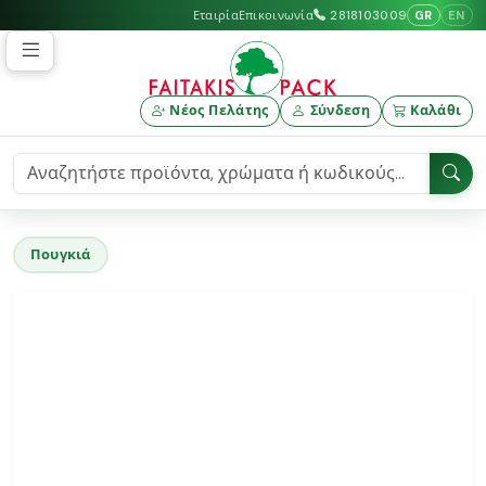
GR
EN
Εταιρία
Επικοινωνία
2818103009
Νέος Πελάτης
Σύνδεση
Καλάθι
Πουγκιά