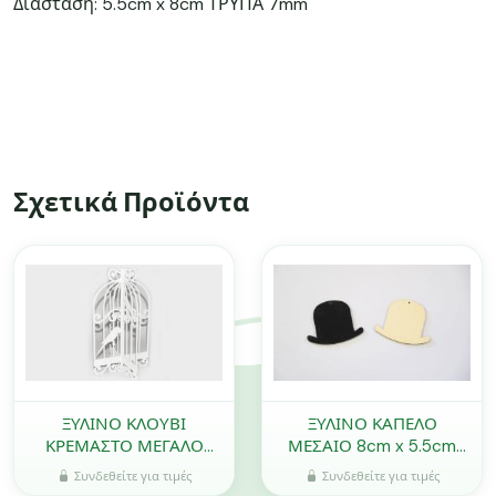
Διάσταση: 5.5cm x 8cm ΤΡΥΠΑ 7mm
Σχετικά Προϊόντα
ΞΥΛΙΝΟ ΚΛΟΥΒΙ
ΞΥΛΙΝΟ ΚΑΠΕΛΟ
ΚΡΕΜΑΣΤΟ ΜΕΓΑΛΟ
ΜΕΣΑΙΟ 8cm x 5.5cm
35cm x 18cm 0519574
0519511
Συνδεθείτε για τιμές
Συνδεθείτε για τιμές