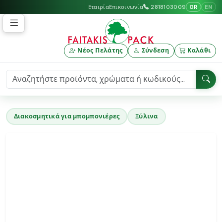
GR
EN
Εταιρία
Επικοινωνία
2818103009
Νέος Πελάτης
Σύνδεση
Καλάθι
Διακοσμητικά για μπομπονιέρες
Ξύλινα