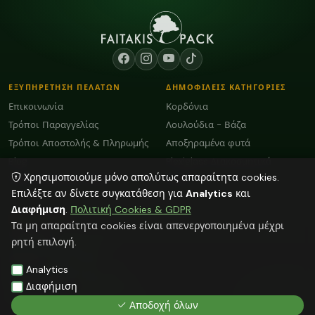
ΕΞΥΠΗΡΕΤΗΣΗ ΠΕΛΑΤΩΝ
ΔΗΜΟΦΙΛΕΙΣ ΚΑΤΗΓΟΡΙΕΣ
Επικοινωνία
Κορδόνια
Τρόποι Παραγγελίας
Λουλούδια - Βάζα
Τρόποι Αποστολής & Πληρωμής
Αποξηραμένα φυτά
Blog
Plexiglass Διακοσμητικά
Χρησιμοποιούμε μόνο απολύτως απαραίτητα cookies.
Όροι Χρήσης και GDPR
Κεριά
Επιλέξτε αν δίνετε συγκατάθεση για
Analytics
και
Διαφήμιση
.
Πολιτική Cookies & GDPR
ΕΠΙΚΟΙΝΩΝΙΑ
Τα μη απαραίτητα cookies είναι απενεργοποιημένα μέχρι
ΗΡΑΚΛΕΙΟ:
2818103009
ρητή επιλογή.
info@faitakispack.net
ΑΘΗΝΑ:
2118000899
Analytics
athens@faitakispack.net
ΘΕΣΣΑΛΟΝΙΚΗ:
2310683980
Διαφήμιση
thessaloniki@faitakispack.net
Αποδοχή όλων