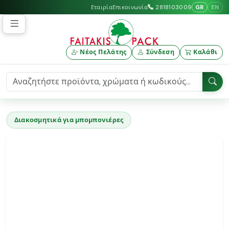
GR
EN
Εταιρία
Επικοινωνία
2818103009
Νέος Πελάτης
Σύνδεση
Καλάθι
Διακοσμητικά για μπομπονιέρες