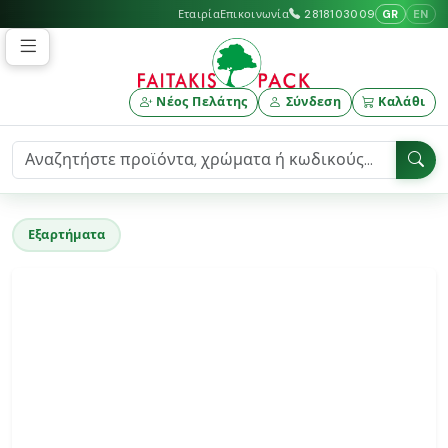
GR
EN
Εταιρία
Επικοινωνία
2818103009
Νέος Πελάτης
Σύνδεση
Καλάθι
Εξαρτήματα