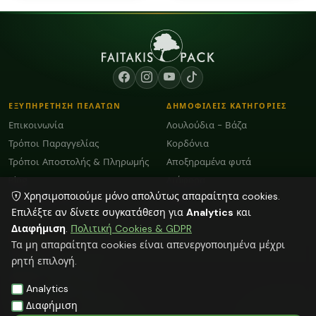
ΕΞΥΠΗΡΕΤΗΣΗ ΠΕΛΑΤΩΝ
ΔΗΜΟΦΙΛΕΙΣ ΚΑΤΗΓΟΡΙΕΣ
Επικοινωνία
Λουλούδια - Βάζα
Τρόποι Παραγγελίας
Κορδόνια
Τρόποι Αποστολής & Πληρωμής
Αποξηραμένα φυτά
Blog
Διάφορα
Χρησιμοποιούμε μόνο απολύτως απαραίτητα cookies.
Όροι Χρήσης και GDPR
Κεριά
Επιλέξτε αν δίνετε συγκατάθεση για
Analytics
και
Διαφήμιση
.
Πολιτική Cookies & GDPR
ΕΠΙΚΟΙΝΩΝΙΑ
Τα μη απαραίτητα cookies είναι απενεργοποιημένα μέχρι
ΗΡΑΚΛΕΙΟ:
2818103009
ρητή επιλογή.
info@faitakispack.net
ΑΘΗΝΑ:
2118000899
Analytics
athens@faitakispack.net
ΘΕΣΣΑΛΟΝΙΚΗ:
2310683980
Διαφήμιση
thessaloniki@faitakispack.net