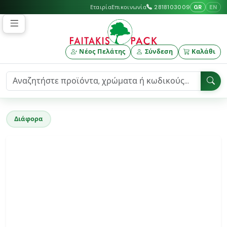
GR
EN
Εταιρία
Επικοινωνία
2818103009
Νέος Πελάτης
Σύνδεση
Καλάθι
Διάφορα